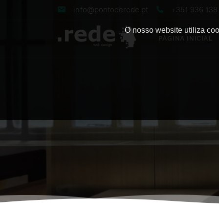
info@pontoderede.pt
+351 936 13
O nosso website utiliza co
PÁGINA INICIAL
web design