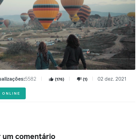
ualizações:
5582
02 dez. 2021
(176)
(1)
ONLINE
r um comentário