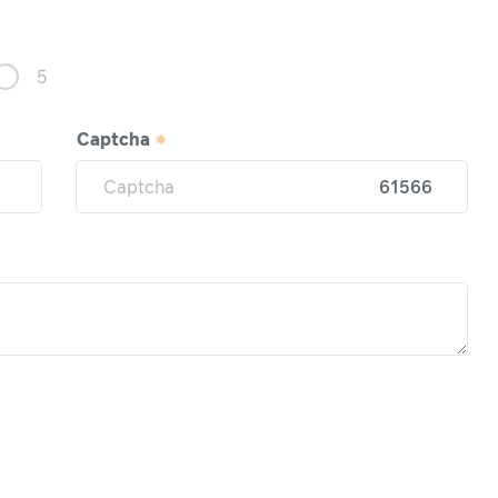
5
Captcha
61566