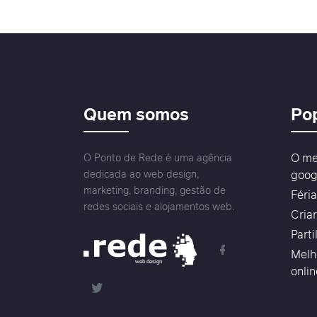
Quem somos
Po
O me
O Ponto de Rede é uma agência
dedicada ao web design,
goog
marketing, branding, gestão de
Féri
redes sociais e alojamentos web.
Cria
Parti
Melh
web design
onli