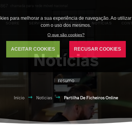
8 867
chamada para rede móvel nacional
okies para melhorar a sua experiência de navegação. Ao utilizar
SOBRE
SERVIÇOS
AUDITORIA
NOTÍCIAS
CON
com o uso dos mesmos.
O que são cookies?
ACEITAR COOKIES
RECUSAR COOKIES
Notícias
resumo
Início
Notícias
Partilha De Ficheiros Online