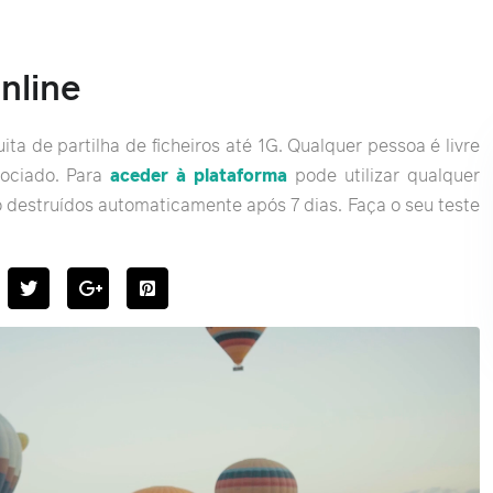
online
ta de partilha de ficheiros até 1G. Qualquer pessoa é livre
sociado. Para
aceder à plataforma
pode utilizar qualquer
o destruídos automaticamente após 7 dias. Faça o seu teste