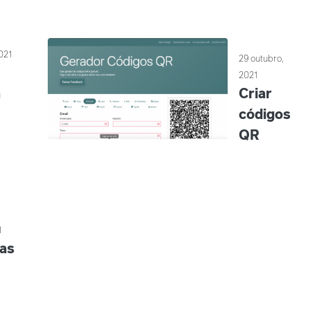
021
29 outubro,
2021
a
Criar
códigos
o
QR
1
as