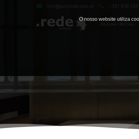
info@pontoderede.pt
+351 936 13
O nosso website utiliza co
PÁGINA INICIAL
web design