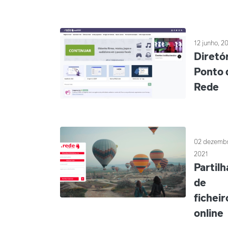
12 junho, 2
Diretó
Ponto 
Rede
02 dezembr
2021
Partilh
de
ficheir
online