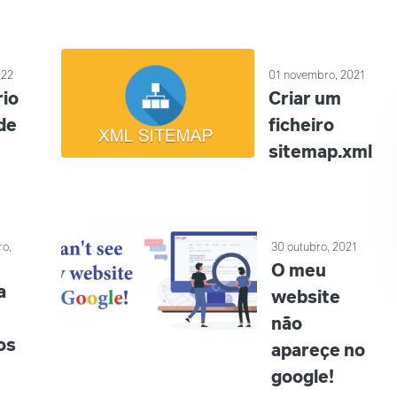
022
01 novembro, 2021
rio
Criar um
de
ficheiro
sitemap.xml
o,
30 outubro, 2021
O meu
a
website
não
os
apareçe no
google!