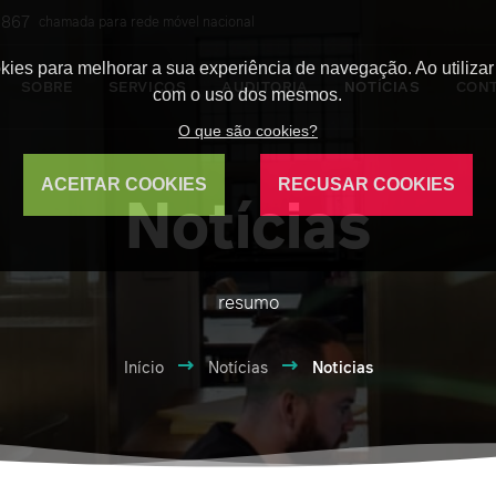
8 867
chamada para rede móvel nacional
okies para melhorar a sua experiência de navegação. Ao utilizar
SOBRE
SERVIÇOS
AUDITORIA
NOTÍCIAS
CON
com o uso dos mesmos.
O que são cookies?
ACEITAR COOKIES
RECUSAR COOKIES
Notícias
resumo
Início
Notícias
Noticias