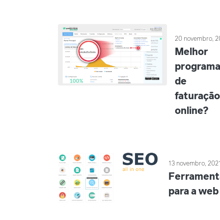
20 novembro, 2
Melhor
program
de
faturaçã
online?
13 novembro, 202
Ferrament
para a web